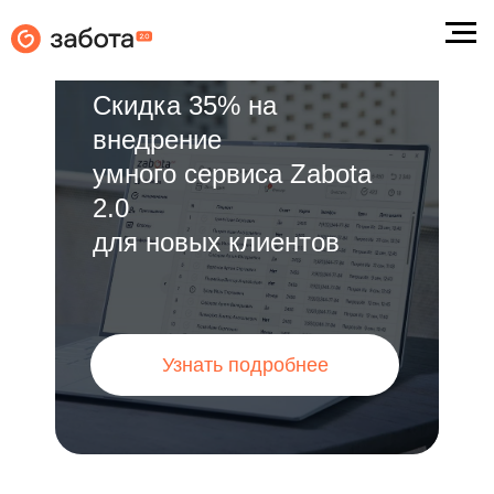
Скидка 35% на
iDent
Medods
YCLIENTS
Renovat
внедрение
Дента (АП-Dent)
Архимед
Medialog
умного сервиса Zabota
2.0
для новых клиентов
Узнать подробнее