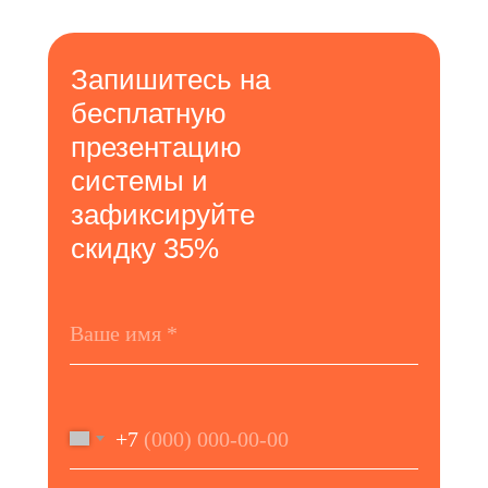
Запишитесь на
бесплатную
презентацию
системы и
зафиксируйте
скидку 35%
+7