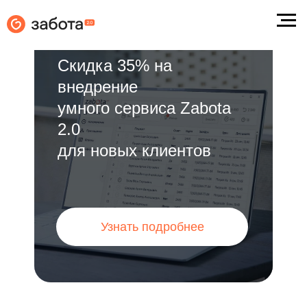
Скидка 35% на
iDent
Medods
YCLIENTS
Renovat
внедрение
Дента (АП-Dent)
Архимед
Medialog
умного сервиса Zabota
2.0
для новых клиентов
Узнать подробнее