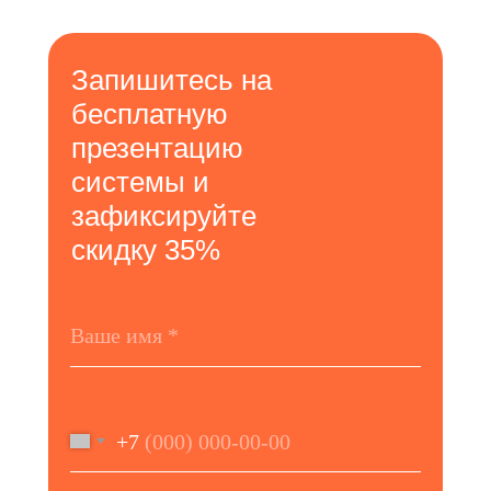
Запишитесь на
бесплатную
презентацию
системы и
зафиксируйте
скидку 35%
+7